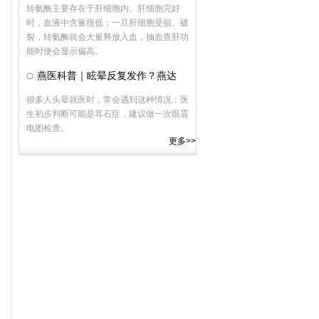
转氨酶主要存在于肝细胞内。肝细胞完好
时，血液中含量很低；一旦肝细胞受损、破
裂，转氨酶就会大量释放入血，抽血查肝功
能时便会显示偏高。
燕医科普｜眩晕反复发作？燕达
很多人头晕就医时，常会遇到这种情况：医
生初步判断可能是耳石症，建议做一次眼震
电图检查。
更多>>