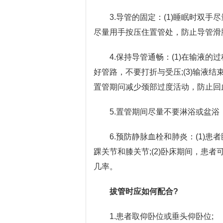
3.导管的固定：(1)睡眠时双手
尽量用手按压住置管处，防止导管滑脱
4.保持导管通畅：(1)在输液的
好管路，不要打折与受压;(3)输液结
置管期问减少颈部过度活动，防止回
5.置管期间尽量不要淋浴或盆
6.预防静脉血栓和肺炎：(1)
踝关节和膝关节;(2)卧床期间，患
几率。
拔管时应如何配合?
1.患者取仰卧位或垂头仰卧位;