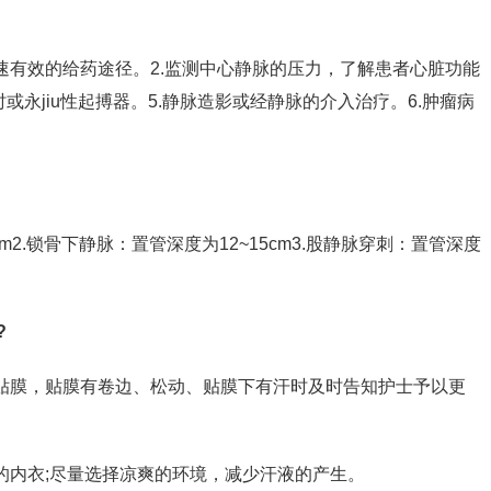
速有效的给药途径。2.监测中心静脉的压力，了解患者心脏功能
时或永jiu性起搏器。5.静脉造影或经静脉的介入治疗。6.肿瘤病
cm2.锁骨下静脉：置管深度为12~15cm3.股静脉穿刺：置管深度
?
下贴膜，贴膜有卷边、松动、贴膜下有汗时及时告知护士予以更
的内衣;尽量选择凉爽的环境，减少汗液的产生。